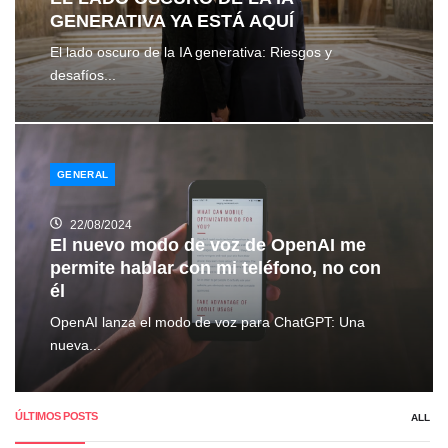
GENERATIVA YA ESTÁ AQUÍ
El lado oscuro de la IA generativa: Riesgos y
desafíos...
GENERAL
22/08/2024
El nuevo modo de voz de OpenAI me
permite hablar con mi teléfono, no con
él
OpenAI lanza el modo de voz para ChatGPT: Una
nueva...
ÚLTIMOS POSTS
ALL