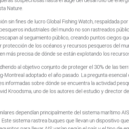
ueras sospechosas hasta el auge del desarrollo de energí
sta Nature.
ación sin fines de lucro Global Fishing Watch, respaldada po
esqueros industriales del mundo no son rastreados públi
escapan al seguimiento público, creando puntos ciegos que
r protección de los océanos y recursos pesqueros del mun
gen más precisa de dónde se están explotando los recurso
herido al objetivo conjunto de proteger el 30% de las tier
ng-Montreal adoptado el año pasado. La pregunta esencial
s informadas sobre dónde se encuentra la actividad pesque
id Kroodsma, uno de los autores del estudio y director de
imilares dependían principalmente del sistema marítimo AIS
. Este sistema rastrea buques que llevan un dispositivo que
 requisitos para llevar AIS varían según el país y el tipo d