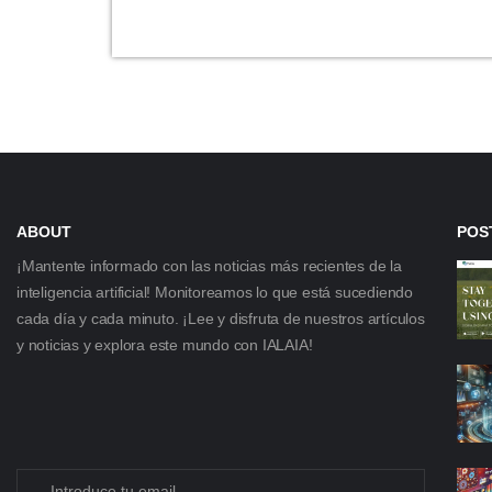
ABOUT
POS
¡Mantente informado con las noticias más recientes de la
inteligencia artificial! Monitoreamos lo que está sucediendo
cada día y cada minuto. ¡Lee y disfruta de nuestros artículos
y noticias y explora este mundo con IALAIA!