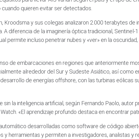
vo cuando quieren evitar ser detectados.
ón, Kroodsma y sus colegas analizaron 2.000 terabytes de 
 A diferencia de la imaginería óptica tradicional, Sentinel-
cual permite incluso penetrar nubes y «ver» en la oscuridad,
 denso de embarcaciones en regiones que anteriormente mos
almente alrededor del Sur y Sudeste Asiático, así como en
esarrollo de energías offshore, con las turbinas eólicas 
 sin la inteligencia artificial, según Fernando Paolo, autor p
g Watch. «El aprendizaje profundo destaca en encontrar pa
automático desarrolladas como software de código abiert
 y herramientas y permiten a investigadores, analistas y r