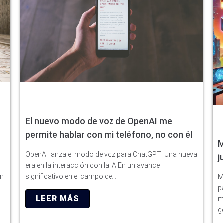
El nuevo modo de voz de OpenAI me
permite hablar con mi teléfono, no con él
M
OpenAI lanza el modo de voz para ChatGPT: Una nueva
j
era en la interacción con la IA En un avance
ón
significativo en el campo de…
M
p
LEER MÁS
m
g