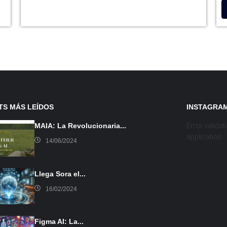
TS MÁS LEÍDOS
INSTAGRA
MAIA: La Revolucionaria...
Error validat
application
14/06/2024
Llega Sora el...
16/02/2024
Figma AI: La...