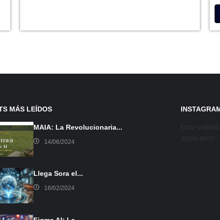
TS MÁS LEÍDOS
INSTAGRA
MAIA: La Revolucionaria...
Error validat
application
14/06/2024
Llega Sora el...
16/02/2024
Figma AI: La...