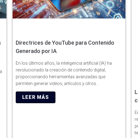
s
Directrices de YouTube para Contenido
Generado por IA
En los últimos años, la inteligencia artificial (IA) ha
revolucionado la creación de contenido digital,
ha
proporcionando herramientas avanzadas que
permiten generar videos, artículos y otros…
L
LEER MÁS
c
E
r
p
t