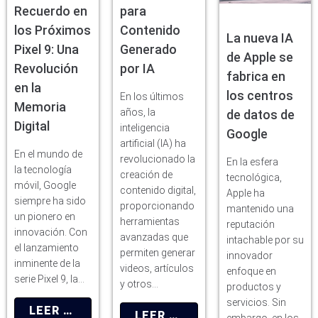
Recuerdo en
para
los Próximos
Contenido
La nueva IA
Pixel 9: Una
Generado
de Apple se
Revolución
por IA
fabrica en
en la
los centros
En los últimos
Memoria
años, la
de datos de
Digital
inteligencia
Google
artificial (IA) ha
En el mundo de
revolucionado la
En la esfera
la tecnología
creación de
tecnológica,
móvil, Google
contenido digital,
Apple ha
siempre ha sido
proporcionando
mantenido una
un pionero en
herramientas
reputación
innovación. Con
avanzadas que
intachable por su
el lanzamiento
permiten generar
innovador
inminente de la
videos, artículos
enfoque en
serie Pixel 9, la…
y otros…
productos y
servicios. Sin
LEER MÁS
LEER MÁS
embargo, en los