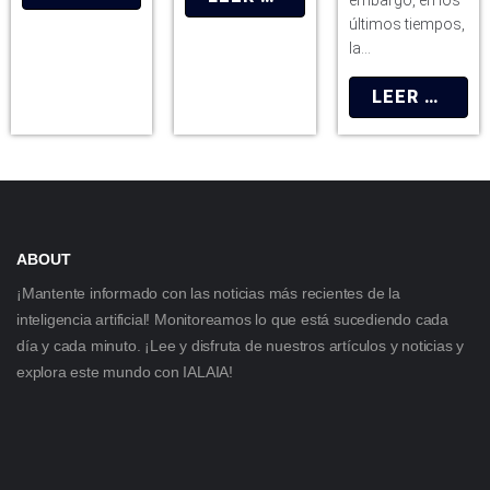
últimos tiempos,
la…
LEER MÁS
ABOUT
¡Mantente informado con las noticias más recientes de la
inteligencia artificial! Monitoreamos lo que está sucediendo cada
día y cada minuto. ¡Lee y disfruta de nuestros artículos y noticias y
explora este mundo con IALAIA!