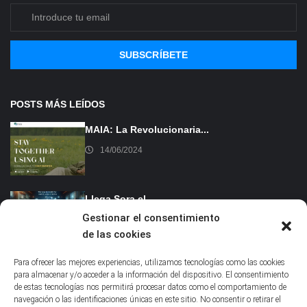
SUBSCRÍBETE
POSTS MÁS LEÍDOS
MAIA: La Revolucionaria...
14/06/2024
Llega Sora el...
Gestionar el consentimiento
16/02/2024
de las cookies
Para ofrecer las mejores experiencias, utilizamos tecnologías como las cookies
para almacenar y/o acceder a la información del dispositivo. El consentimiento
de estas tecnologías nos permitirá procesar datos como el comportamiento de
navegación o las identificaciones únicas en este sitio. No consentir o retirar el