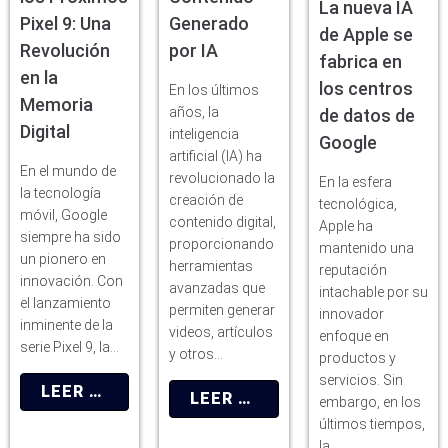
La nueva IA
Pixel 9: Una
Generado
de Apple se
Revolución
por IA
fabrica en
en la
los centros
En los últimos
Memoria
años, la
de datos de
Digital
inteligencia
Google
artificial (IA) ha
En el mundo de
revolucionado la
En la esfera
la tecnología
creación de
tecnológica,
móvil, Google
contenido digital,
Apple ha
siempre ha sido
proporcionando
mantenido una
un pionero en
herramientas
reputación
innovación. Con
avanzadas que
intachable por su
el lanzamiento
permiten generar
innovador
inminente de la
videos, artículos
enfoque en
serie Pixel 9, la…
y otros…
productos y
servicios. Sin
LEER MÁS
LEER MÁS
embargo, en los
últimos tiempos,
la…