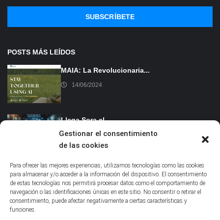
SUBSCRÍBETE
POSTS MÁS LEÍDOS
MAIA: La Revolucionaria...
14/06/2024
Llega Sora el...
Gestionar el consentimiento
16/02/2024
de las cookies
Para ofrecer las mejores experiencias, utilizamos tecnologías como las cookies
para almacenar y/o acceder a la información del dispositivo. El consentimiento
de estas tecnologías nos permitirá procesar datos como el comportamiento de
navegación o las identificaciones únicas en este sitio. No consentir o retirar el
consentimiento, puede afectar negativamente a ciertas características y
INSTAGRAM
funciones.