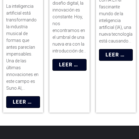
diseño digital, la
La inteligencia
fascinante
innovación es
artificial está
mundo de la
constante. Hoy,
transformando
inteligencia
nos
la industria
artificial (IA), una
encontramos en
musical de
nueva tecnología
el umbral de una
formas que
está causando…
nueva era con la
antes parecían
introducción de…
impensables.
LEER MÁS
Una de las
LEER MÁS
últimas
innovaciones en
este campo es
Suno AI,…
LEER MÁS